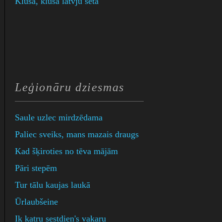
Klusa, klusa latvju sēta
Leģionāru dziesmas
Saule uzlec mirdzēdama
Paliec sveiks, mans mazais draugs
Kad šķiroties no tēva mājām
Pāri stepēm
Tur tālu kaujas laukā
Ūrlaubšeine
Ik katru sestdien's vakaru