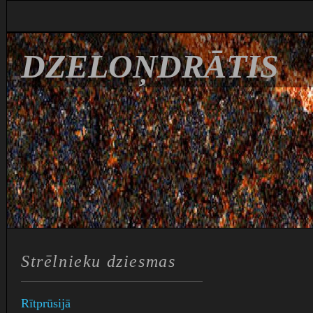
DZELOŅDRĀTIS
Strēlnieku dziesmas
Rītprūsijā