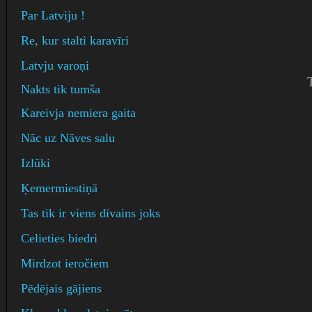
Par Latviju !
Re, kur stalti karavīri
Latvju varoņi
Nakts tik tumša
Kareivja nemiera gaita
Nāc uz Nāves salu
Izlūki
Ķemermiestiņā
Tas tik ir viens dīvains joks
Celieties biedri
Mirdzot ieročiem
Pēdējais gājiens