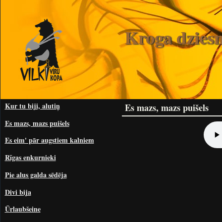
Kroga dzies
Kur tu biji, alutiņ
Es mazs, mazs puišels
Es mazs, mazs puišels
Es eim' pār augstiem kalniem
Rīgas enkurnieki
Pie alus galda sēdēja
Divi bija
Ūrlaubšeine