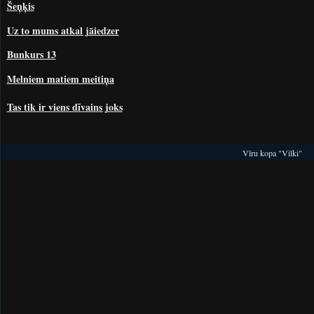
Šeņķis
Uz to mums atkal jāiedzer
Bunkurs 13
Melniem matiem meitiņa
Tas tik ir viens dīvains joks
Vīru kopa "Vilki"