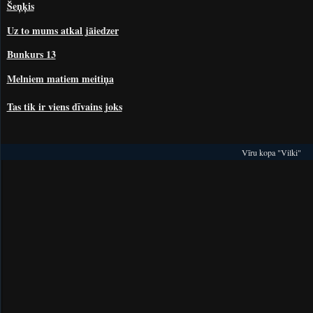
Šeņķis
Uz to mums atkal jāiedzer
Bunkurs 13
Melniem matiem meitiņa
Tas tik ir viens dīvains joks
Vīru kopa "Vilki"