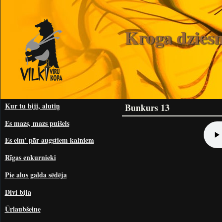
Kroga dzies
Kur tu biji, alutiņ
Bunkurs 13
Es mazs, mazs puišels
Es eim' pār augstiem kalniem
Rīgas enkurnieki
Pie alus galda sēdēja
Divi bija
Ūrlaubšeine